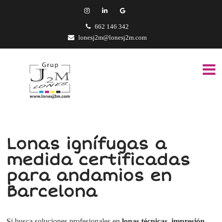
662 146 342
lonesj2m@lonesj2m.com
Lonas ignífugas a
medida certificadas
para andamios en
Barcelona
Si busca soluciones profesionales en
lonas técnicas, impresión