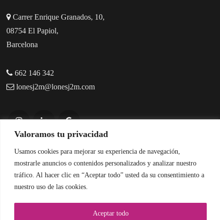
Carrer Enrique Granados, 10,
08754 El Papiol,
Barcelona
662 146 342
lonesj2m@lonesj2m.com
Valoramos tu privacidad
Usamos cookies para mejorar su experiencia de navegación,
mostrarle anuncios o contenidos personalizados y analizar nuestro
tráfico. Al hacer clic en “Aceptar todo” usted da su consentimiento a
© Copyright 2026 | Lones J2M |
Aviso legal y Privacidad
|
nuestro uso de las cookies.
Accesibilidad
Diseñado por
Citiservi Media
Aceptar todo